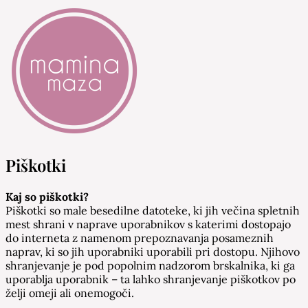
Mamina Maza
Blog & Portal za starše in bodoče starše
Piškotki
Kaj so piškotki?
Piškotki so male besedilne datoteke, ki jih večina spletnih
mest shrani v naprave uporabnikov s katerimi dostopajo
do interneta z namenom prepoznavanja posameznih
naprav, ki so jih uporabniki uporabili pri dostopu. Njihovo
shranjevanje je pod popolnim nadzorom brskalnika, ki ga
uporablja uporabnik – ta lahko shranjevanje piškotkov po
želji omeji ali onemogoči.