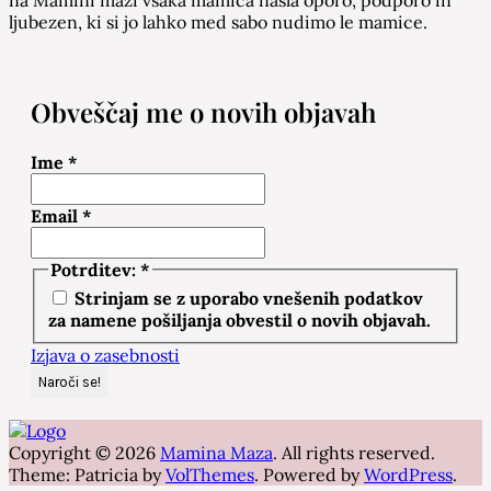
na Mamini mazi vsaka mamica našla oporo, podporo in
ljubezen, ki si jo lahko med sabo nudimo le mamice.
Obveščaj me o novih objavah
Ime
*
Email
*
Potrditev:
*
Strinjam se z uporabo vnešenih podatkov
za namene pošiljanja obvestil o novih objavah.
Izjava o zasebnosti
Copyright © 2026
Mamina Maza
. All rights reserved.
Theme: Patricia by
VolThemes
. Powered by
WordPress
.