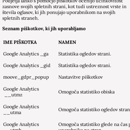
Podjetja lahko s pomočjo piškotkov ocenijo učinkovitost
zasnove svojih spletnih strani, kot tudi ustreznost vrste in
števila oglasov, ki jih ponujajo uporabnikom na svojih
spletnih straneh.
Seznam piškotkov, ki jih uporabljamo
IME PIŠKOTKA
NAMEN
Google Analytics _ga
Statistika ogledov strani.
Google Analytics _gid
Statistika ogledov strani.
moove_gdpr_popup
Nastavitve piškotkov
Google Analytics
Omogoča statistiko obiska
__utmz
Google Analytics
Omogoča statistiko ogledov stran
__utma
Google Analytics
Omogoča statistiko glede na čas 
__utmb
uporabnika na stran.