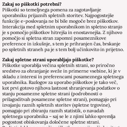
Zakaj so piškotki potrebni?
Piškotki so temeljnega pomena za zagotavljanje
uporabniku prijaznih spletnih storitev. Najpogostejše
funkcije e-poslovanja ne bi bile mogoče brez piškotkov.
Interakcija med spletnim uporabnikom in spletno stranjo
je s pomočjo piškotkov hitrejša in enostavnejša. Z njihovo
pomočjo si spletna stran zapomni posameznikove
preference in izkušnje, s tem je prihranjen čas, brskanje
po spletnih straneh pa je s tem bolj učinkovito in prijetno.
Zakaj spletne strani uporabljajo piškotke?
Piškotke uporablja večina spletnih strani, so priročno
sredstvo za ohranjanje sveže in primerne vsebine, ki je v
skladu z interesi in preferencami posameznega spletnega
uporabnika. Razlogov za uporabo piškotkov je tako več,
kot prvi gotovo njihova lastnost shranjevanja podatkov o
stanju posamezne spletne strani (podrobnosti o
prilagoditvah posamezne spletne strani), pomagajo pri
izvajanju raznih spletnih storitev (spletne trgovine),
pomagajo pri zbiranju raznih statistik, o navadah
spletnega uporabnika – saj se le z njimi lahko spremlja
pogostost obiskovanja določene spletne strani.