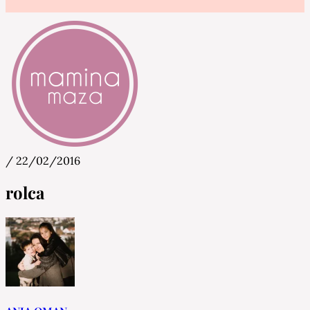
/
22/02/2016
Mamina Maza
Blog & Portal za starše in bodoče starše
rolca