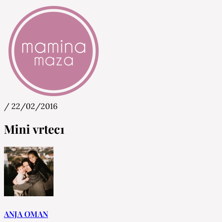
/
22/02/2016
Mamina Maza
Blog & Portal za starše in bodoče starše
Mini vrtec1
ANJA OMAN