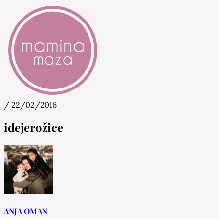
/
22/02/2016
Mamina Maza
Blog & Portal za starše in bodoče starše
idejerožice
ANJA OMAN