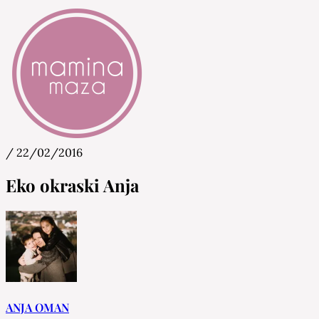
/
22/02/2016
Mamina Maza
Blog & Portal za starše in bodoče starše
Eko okraski Anja
ANJA OMAN