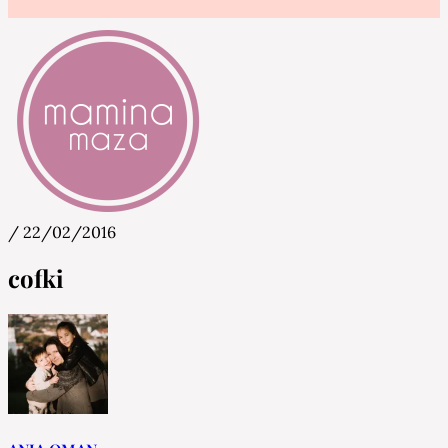
/
22/02/2016
Mamina Maza
Blog & Portal za starše in bodoče starše
cofki