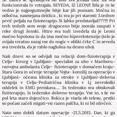
funkcionirala in vztrajala. SEVEDA, IZ LEONI! Bila je in še
vedno je najpogumnejše bitje kar jih poznam. Močna in
odločna, nasmejana deklica , ki sva jo pri starosti 3.tednov
prvič peljala na fizioterapijo. Si lahko predstavljaš???!!! Pri
treh tednih sem svoje dragoceno bitje morala zaupati v
roke drugi ženski. Hitro sva tudi izvedela da je Leoni
močno hipotona in da ima močno hiperekstenzijo (telo je
zvijala vzratno nazaj vse do nogic v obliki črke C in seveda
sva izvedela, da je rahlo naglušna na desno uho).
Naši dnevi so se odvijali na relaciji dom-fizioterapija v
Celju- kirurg v Ljubljani- specialist za uho v Mariboru-
razvojna ambulanta Celje- fizioterapije v domačem kraju-
Stara Gora in učenje terapije Vojta- konzilij za operacijo v
Ljubljani- očesna klinika za otroke v Ljubljani-delovna
terapija v Celju-Pediatrična klinika v Lj nevrološki
oddelek in EMG preiskava…. 3x tedensko sva obiskovali
fiziiterapijo, 1x tedensko delovno terapijo. Vse to, s še ne
pol leta staro dojenčico. Rokica je visela ob telesu, prstki
so počasi začeli migati-vsi razen palčka, ki ni bil oživčen.
Nato smo dobili datum operacije -21.5.2015. Dan. ki ga