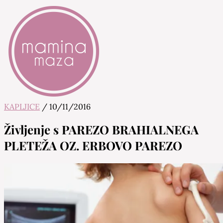
KAPLJICE
/
10/11/2016
Mamina Maza
Blog & Portal za starše in bodoče starše
Življenje s PAREZO BRAHIALNEGA
PLETEŽA OZ. ERBOVO PAREZO