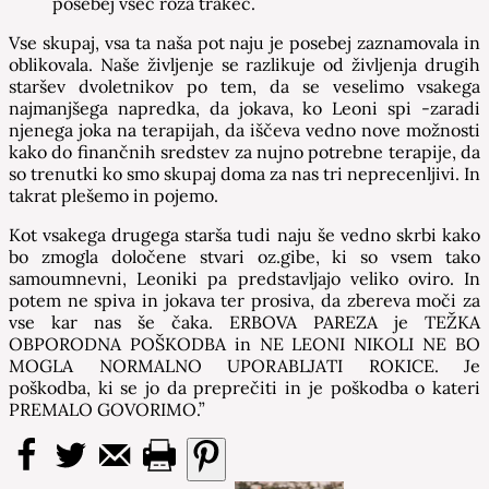
posebej všeč roza trakec.
Vse skupaj, vsa ta naša pot naju je posebej zaznamovala in
oblikovala. Naše življenje se razlikuje od življenja drugih
staršev dvoletnikov po tem, da se veselimo vsakega
najmanjšega napredka, da jokava, ko Leoni spi -zaradi
njenega joka na terapijah, da iščeva vedno nove možnosti
kako do finančnih sredstev za nujno potrebne terapije, da
so trenutki ko smo skupaj doma za nas tri neprecenljivi. In
takrat plešemo in pojemo.
Kot vsakega drugega starša tudi naju še vedno skrbi kako
bo zmogla določene stvari oz.gibe, ki so vsem tako
samoumnevni, Leoniki pa predstavljajo veliko oviro. In
potem ne spiva in jokava ter prosiva, da zbereva moči za
vse kar nas še čaka. ERBOVA PAREZA je TEŽKA
OBPORODNA POŠKODBA in NE LEONI NIKOLI NE BO
MOGLA NORMALNO UPORABLJATI ROKICE. Je
poškodba, ki se jo da preprečiti in je poškodba o kateri
PREMALO GOVORIMO.”