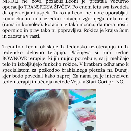
NIKOLI ne bova pozabila..Leoni je prestala večurno
operacijo TRANSFERJA ŽIVČEV. Po enem letu sva izvedela
da operacija ni uspela. Tako da Leoni ne more uporabljati
komolčka in ima izredno rotacijo zgornjega dela roke
(rama in komolec). Rotacija je tako močna, da mora nositi
opornico in prav tako ni popravljiva. Rokica je krajša 3cm
in zaostaja v rasti.
Trenutno Leoni obiskuje 1x tedensko fizioterapijo in 1x
tedensko delovno terapijo. Plačujeva si tudi redne
BOWNOVE terapije, ki jih nujno potrebuje, saj ji mehčajo
telo in izboljšujejo funkcijo rokice. V kratkem odhajamo k
specialistom za poškodbo brahialnega pleteža na Dunaj,
kjer bodo povedali kako naprej. Za nama pa je intenziven
teden terapij in učenja metode Vojta v Stari Gori pri NG.