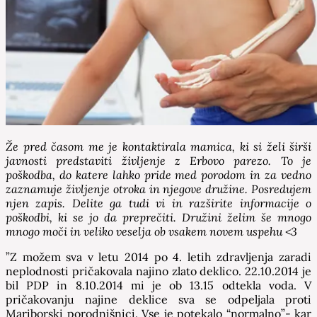
Že pred časom me je kontaktirala mamica, ki si želi širši
javnosti predstaviti življenje z Erbovo parezo. To je
poškodba, do katere lahko pride med porodom in za vedno
zaznamuje življenje otroka in njegove družine. Posredujem
njen zapis. Delite ga tudi vi in razširite informacije o
poškodbi, ki se jo da preprečiti. Družini želim še mnogo
mnogo moči in veliko veselja ob vsakem novem uspehu <3
”Z možem sva v letu 2014 po 4. letih zdravljenja zaradi
neplodnosti pričakovala najino zlato deklico. 22.10.2014 je
bil PDP in 8.10.2014 mi je ob 13.15 odtekla voda. V
pričakovanju najine deklice sva se odpeljala proti
Mariborski porodnišnici. Vse je potekalo “normalno”- kar