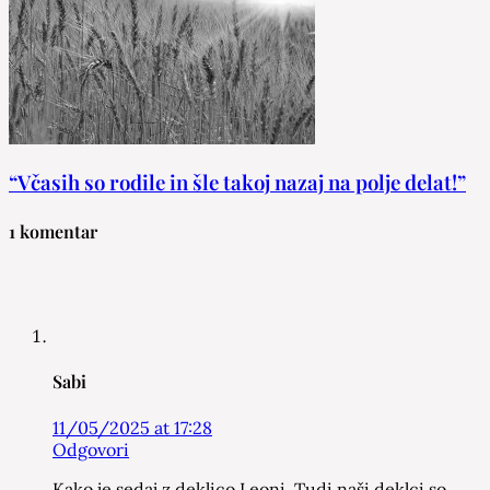
“Včasih so rodile in šle takoj nazaj na polje delat!”
1 komentar
Sabi
11/05/2025 at 17:28
Odgovori
Kako je sedaj z deklico Leoni. Tudi naši deklci so