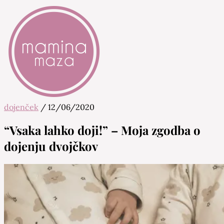
dojenček
/
12/06/2020
Mamina Maza
Blog & Portal za starše in bodoče starše
“Vsaka lahko doji!” – Moja zgodba o
dojenju dvojčkov