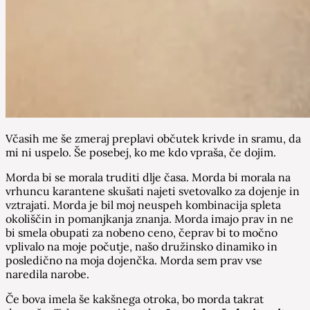
Včasih me še zmeraj preplavi občutek krivde in sramu, da
mi ni uspelo. Še posebej, ko me kdo vpraša, če dojim.
Morda bi se morala truditi dlje časa. Morda bi morala na
vrhuncu karantene skušati najeti svetovalko za dojenje in
vztrajati. Morda je bil moj neuspeh kombinacija spleta
okoliščin in pomanjkanja znanja. Morda imajo prav in ne
bi smela obupati za nobeno ceno, čeprav bi to močno
vplivalo na moje počutje, našo družinsko dinamiko in
posledično na moja dojenčka. Morda sem prav vse
naredila narobe.
Če bova imela še kakšnega otroka, bo morda takrat