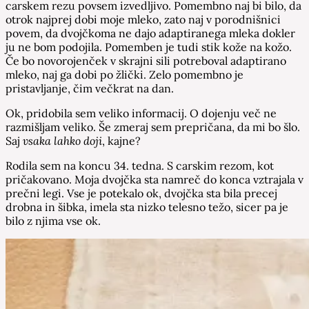
carskem rezu povsem izvedljivo. Pomembno naj bi bilo, da
otrok najprej dobi moje mleko, zato naj v porodnišnici
povem, da dvojčkoma ne dajo adaptiranega mleka dokler
ju ne bom podojila. Pomemben je tudi stik kože na kožo.
Če bo novorojenček v skrajni sili potreboval adaptirano
mleko, naj ga dobi po žlički. Zelo pomembno je
pristavljanje, čim večkrat na dan.
Ok, pridobila sem veliko informacij. O dojenju več ne
razmišljam veliko. Še zmeraj sem prepričana, da mi bo šlo.
Saj
vsaka lahko doji
, kajne?
Rodila sem na koncu 34. tedna. S carskim rezom, kot
pričakovano. Moja dvojčka sta namreč do konca vztrajala v
prečni legi. Vse je potekalo ok, dvojčka sta bila precej
drobna in šibka, imela sta nizko telesno težo, sicer pa je
bilo z njima vse ok.