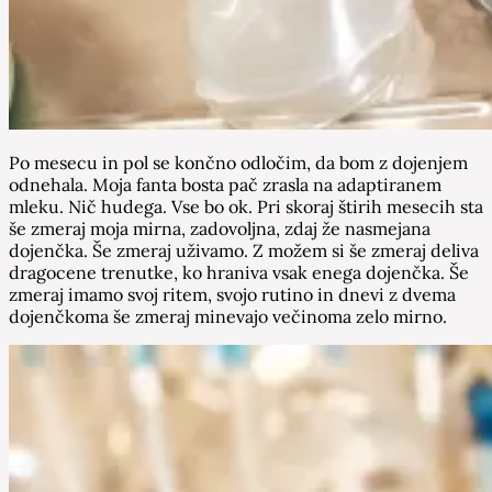
Po mesecu in pol se končno odločim, da bom z dojenjem
odnehala. Moja fanta bosta pač zrasla na adaptiranem
mleku. Nič hudega. Vse bo ok. Pri skoraj štirih mesecih sta
še zmeraj moja mirna, zadovoljna, zdaj že nasmejana
dojenčka. Še zmeraj uživamo. Z možem si še zmeraj deliva
dragocene trenutke, ko hraniva vsak enega dojenčka. Še
zmeraj imamo svoj ritem, svojo rutino in dnevi z dvema
dojenčkoma še zmeraj minevajo večinoma zelo mirno.