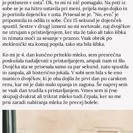
jo potisnem v usta”. Ok, to mi ni nič pomagalo. Na poti iz
sobe se je na hitro ustavila pri meni, prijela mojo dojko in
jo porinila dojenčku v usta. Prisesal se je. ”No, evo,” je
pripomnila in odšla iz sobe. Čez 15 sekund je dojenček
spustil. Sestre v drugi izmeni so mi svetovale, naj dvojčkov
ne utrujam s pristavljenjem, ker sta že tako ali tako šibka
in nimata moči za sesanje v prazno. Vsak obrok po
steklenički sta komaj popila, tako sta bila šibka.
Ko mi je 4. dan končno priteklo mleko, sem presrečna
poskušala nadaljevati s pristavljanjem, ampak nam ni šlo.
Dvojčka sta se prisesala samo za par sekund, nato spustila
in zaspala, ali histerično jokala. V sobi sem bila s še eno
mamico dvojčkov, ki je oba dojila že prvi dan po carskem
rezu, kar mi je dalo malo upanja in zagona. Še naprej sem
se vsak dan trudila s pristavljanjem. Vmes sem si (vse
skupaj) dvakrat ali trikrat mleko tudi črpala, ker so me
prsi zaradi nabiranja mleka že precej bolele.