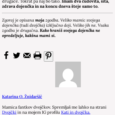
drugače. Tokrat pa naj bo tako.
Imam dva čudovita, sita,
zdrava dojenčka in na koncu dneva šteje samo to.
Zgoraj je opisana
moja
zgodba. Veliko mamic svojega
dojenčka (tudi dvojčka) izključno doji
.
Veliko jih ne. Vsaka
zgodba je drugačn
a.
Kako hraniš svojega dojenčka ne
opredeljuje, kakšna mami si.
Katarina O. Žnidaršič
Mamica fantkov dvojčkov. Spremljaš me lahko na strani
Dvojčki
in na mojem IG profilu
Kati in dvojčka.