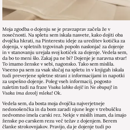
Moja zgodba o dojenju se je pravzaprav začela že v
nosečnosti. Na spletu sem iskala nasvete, kako dojiti oba
dvojčka hkrati, na Pinterestu ideje za ureditev kotička za
dojenja, v spletnih trgovinah popoln naslonjač za dojenje
in v stanovanju urejala svoj kotiček za dojenje. Vedela sem,
da bo to meni šlo. Zakaj pa ne bi? Dojenje je naravna stvar!
To imamo ženske v sebi, nagonsko. Tako sem mislila.
Vseeno pa sem za vsak slučaj na spletu in v knjigah iskala
tudi preverjene spletne strani z informacijami in napotki
za uspešno dojenje. Poleg vseh informacij, pogosto
naletim tudi na fraze
Vsaka lahko
doji!
in
Ne obupaj!
in
Vsaka ima dovolj mleka
! Ok.
Vedela sem, da bosta moja dvojčka najverjetneje
nedonošenčka in da bom zaradi njune lege v trebuščku
nedvomno imela carski rez. Nekje v mislih imam, da imajo
ženske po carskem rezu več težav z dojenjem. Berem
članke strokovnjakov. Pravijo, da je dojenje tudi po