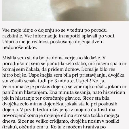
Vse moje ideje o dojenju so se v tednu po porodu
razblinile. Vse informacije in napotki splavali po vodi.
Udarila me je realnost poskušanja dojenja dveh
nedonošenčkov.
Mislila sem si, da bo pa doma verjetno šlo lažje. V
porodnišnici sem se počutila zelo slabo, nič nisem spala in
komaj sem čakala, da pridem domov. Doma je bilo res
hitro boljše. Uspešnejša sem bila pri pristavljanju, dvojčka
sta včasih sesala tudi po 3 minute. Uspeh! No, ja.
Večinoma se je poskus dojenja še zmeraj končal z jokom in
paničnim hlastanjem. Ena minuta sesanja, nato histeričen
jok in hlastanje ter obračanje glavice. Sicer sta bila
dvojčka zelo mirna dojenčka, jokala sta le pri poskusih
dojenja. V prvih tednih življenja z mojima čudovitima
novorojenčkoma je dojenje edina stresna točka mojega
dneva. Sicer se veliko crkljamo, dvojčka nosim v nosilki
(traku), občudujem ju. Ko ju z možem hraniva po