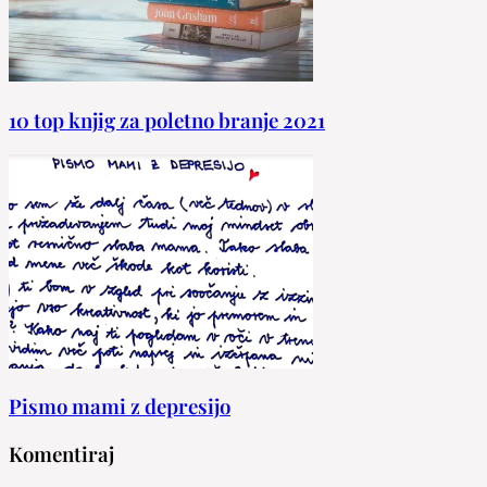
10 top knjig za poletno branje 2021
Pismo mami z depresijo
Komentiraj