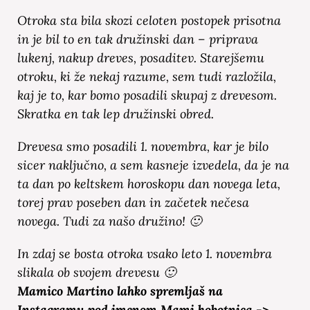
Otroka sta bila skozi celoten postopek prisotna
in je bil to en tak družinski dan – priprava
lukenj, nakup dreves, posaditev. Starejšemu
otroku, ki že nekaj razume, sem tudi razložila,
kaj je to, kar bomo posadili skupaj z drevesom.
Skratka en tak lep družinski obred.
Drevesa smo posadili 1. novembra, kar je bilo
sicer naključno, a sem kasneje izvedela, da je na
ta dan po keltskem horoskopu dan novega leta,
torej prav poseben dan in začetek nečesa
novega. Tudi za našo družino! 🙂
In zdaj se bosta otroka vsako leto 1. novembra
slikala ob svojem drevesu 🙂
Mamico Martino lahko spremljaš na
Instagramu pod imenom Mami hobotnica ->