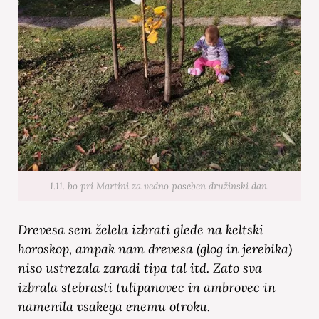
1.11. bo pri Martini za vedno poseben družinski dan.
Drevesa sem želela izbrati glede na keltski
horoskop, ampak nam drevesa (glog in jerebika)
niso ustrezala zaradi tipa tal itd. Zato sva
izbrala stebrasti tulipanovec in ambrovec in
namenila vsakega enemu otroku.