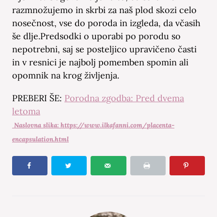
razmnožujemo in skrbi za naš plod skozi celo
nosečnost, vse do poroda in izgleda, da včasih
še dlje.Predsodki o uporabi po porodu so
nepotrebni, saj se posteljico upravičeno časti
in v resnici je najbolj pomemben spomin ali
opomnik na krog življenja.
PREBERI ŠE:
Porodna zgodba: Pred dvema
letoma
Naslovna slika: https://www.ilkafanni.com/placenta-
encapsulation.html