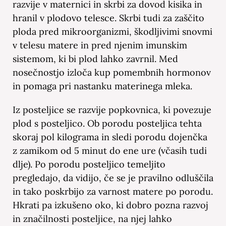
razvije v maternici in skrbi za dovod kisika in
hranil v plodovo telesce. Skrbi tudi za zaščito
ploda pred mikroorganizmi, škodljivimi snovmi
v telesu matere in pred njenim imunskim
sistemom, ki bi plod lahko zavrnil. Med
nosečnostjo izloča kup pomembnih hormonov
in pomaga pri nastanku materinega mleka.
Iz posteljice se razvije popkovnica, ki povezuje
plod s posteljico. Ob porodu posteljica tehta
skoraj pol kilograma in sledi porodu dojenčka
z zamikom od 5 minut do ene ure (včasih tudi
dlje). Po porodu posteljico temeljito
pregledajo, da vidijo, če se je pravilno odluščila
in tako poskrbijo za varnost matere po porodu.
Hkrati pa izkušeno oko, ki dobro pozna razvoj
in značilnosti posteljice, na njej lahko