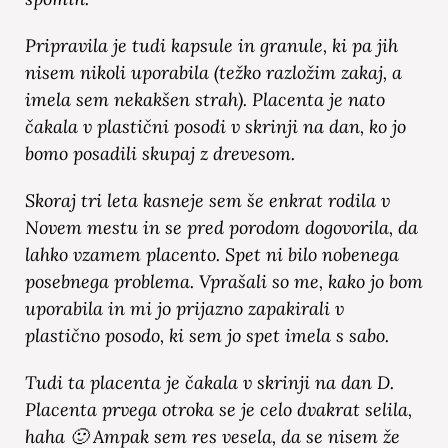
Pripravila je tudi kapsule in granule, ki pa jih
nisem nikoli uporabila (težko razložim zakaj, a
imela sem nekakšen strah). Placenta je nato
čakala v plastični posodi v skrinji na dan, ko jo
bomo posadili skupaj z drevesom.
Skoraj tri leta kasneje sem še enkrat rodila v
Novem mestu in se pred porodom dogovorila, da
lahko vzamem placento. Spet ni bilo nobenega
posebnega problema. Vprašali so me, kako jo bom
uporabila in mi jo prijazno zapakirali v
plastično posodo, ki sem jo spet imela s sabo.
Tudi ta placenta je čakala v skrinji na dan D.
Placenta prvega otroka se je celo dvakrat selila,
haha 🙂 Ampak sem res vesela, da se nisem že