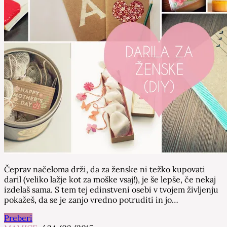
Čeprav načeloma drži, da za ženske ni težko kupovati
daril (veliko lažje kot za moške vsaj!), je še lepše, če nekaj
izdelaš sama. S tem tej edinstveni osebi v tvojem življenju
pokažeš, da se je zanjo vredno potruditi in jo…
Preberi