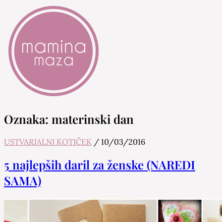
Mamina Maza
Blog & Portal za starše in bodoče starše
Oznaka:
materinski dan
USTVARJALNI KOTIČEK
/
10/03/2016
5 najlepših daril za ženske (NAREDI
SAMA)