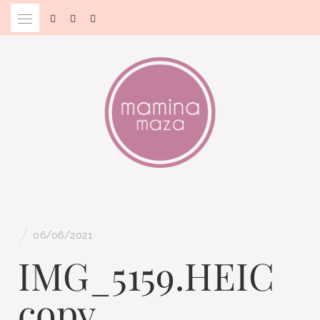
Skip
to
content
Blog & Portal za starše in bodoče starše
MAMINA MAZA
/
06/06/2021
IMG_5159.HEIC
copy