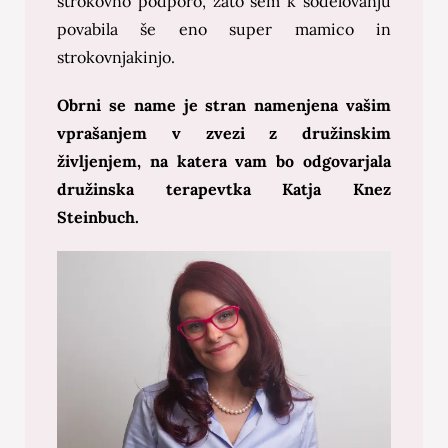
strokovno podporo, zato sem k sodelovanju
povabila še eno super mamico in
strokovnjakinjo.
Obrni se name je stran namenjena vašim
vprašanjem v zvezi z družinskim
življenjem, na katera vam bo odgovarjala
družinska terapevtka Katja Knez
Steinbuch.