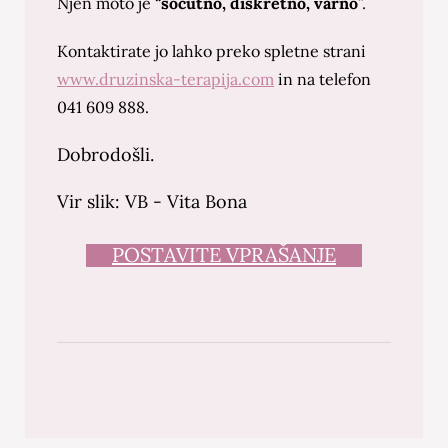
Njen moto je “
sočutno, diskretno, varno
”.
Kontaktirate jo lahko preko spletne strani
www.druzinska-terapija.com
in na telefon
041 609 888.
Dobrodošli.
Vir slik: VB - Vita Bona
POSTAVITE VPRAŠANJE