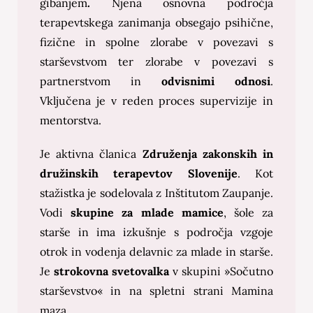
gibanjem
.
Njena osnovna področja
terapevtskega zanimanja obsegajo psihične,
fizične in spolne zlorabe v povezavi s
starševstvom ter zlorabe v povezavi s
partnerstvom in
odvisnimi odnosi
.
Vključena je v reden proces supervizije in
mentorstva.
Je aktivna članica
Združenja zakonskih in
družinskih terapevtov Slovenije
. Kot
stažistka je sodelovala z Inštitutom Zaupanje.
Vodi
skupine za mlade
mamice
, šole za
starše in ima izkušnje s področja vzgoje
otrok in vodenja delavnic za mlade in starše.
Je
strokovna svetovalka
v skupini »Sočutno
starševstvo« in na spletni strani Mamina
maza.