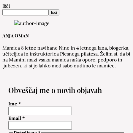
Išči
Išči
Anja Oman
Mamica 8 letne navihane Nine in 4 letnega Iana, blogerka,
učiteljica in inštruktorica Plesnega pilatesa. Želim si, da bi
na Mamini mazi vsaka mamica našla oporo, podporo in
ljubezen, ki si jo lahko med sabo nudimo le mamice.
Obveščaj me o novih objavah
Ime
*
Email
*
Potrditev:
*