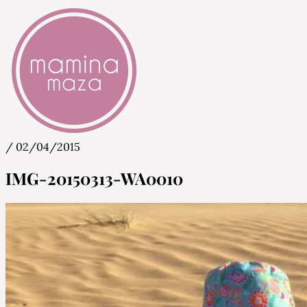
/
02/04/2015
Mamina Maza
Blog & Portal za starše in bodoče starše
IMG-20150313-WA0010