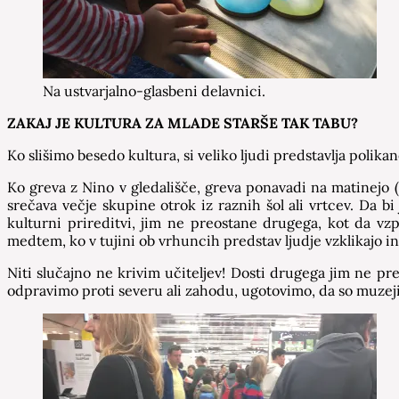
Na ustvarjalno-glasbeni delavnici.
ZAKAJ JE KULTURA ZA MLADE STARŠE TAK TABU?
Ko slišimo besedo kultura, si veliko ljudi predstavlja polik
Ko greva z Nino v gledališče, greva ponavadi na matinejo
srečava večje skupine otrok iz raznih šol ali vrtcev. Da bi 
kulturni prireditvi, jim ne preostane drugega, kot da v
medtem, ko v tujini ob vrhuncih predstav ljudje vzklikajo i
Niti slučajno ne krivim učiteljev! Dosti drugega jim ne pr
odpravimo proti severu ali zahodu, ugotovimo, da so muzeji 