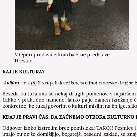
V Operi pred začetkom baletne predstave
Hrestač.
KAJ JE KULTURA?
”
-e ž (
)
1.
skupek dosežkov, vrednot človeške družbe k
kultúra
ȗ
Beseda kultura ima še nekaj drugih pomenov, v najširšem p
Lahko v praktične namene, lahko pa je namen izražanje ču
konkretno, ko tukaj govorim o kulturi mislim na knjige, slik
KDAJ JE PRAVI ČAS, DA ZAČNEMO OTROKA KULTURNO I
Odgovor lahko izstrelim brez pomisleka: TAKOJ! Pesmice lah
imajo bujnejšo domišljijo, bogatejši besedni zaklad, se znaj