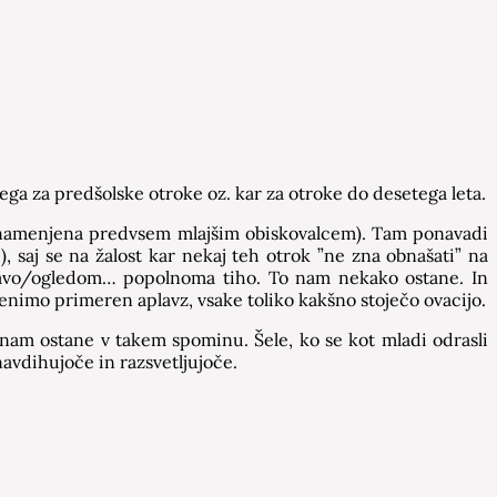
nega za predšolske otroke oz. kar za otroke do desetega leta.
je namenjena predvsem mlajšim obiskovalcem). Tam ponavadi
!), saj se na žalost kar nekaj teh otrok ”ne zna obnašati” na
dstavo/ogledom… popolnoma tiho. To nam nekako ostane. In
menimo primeren aplavz, vsake toliko kakšno stoječo ovacijo.
, nam ostane v takem spominu. Šele, ko se kot mladi odrasli
avdihujoče in razsvetljujoče.