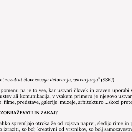
ot rezultat človekovega delovanja, ustvarjanja” (SSKJ)
omenu pa je to vse, kar ustvari človek in zraven uporabi sv
stev ali komunikacija, v vsakem primeru je njegovo ustvar
e, filme, predstave, galerije, muzeje, arhitekturo,…skozi pret
ZOBRAŽEVATI IN ZAKAJ?
ko spremljajo otroka že od rojstva naprej, sledijo rime in p
o izraziti, so bolj kreativni od vrstnikov, so bolj samozavest