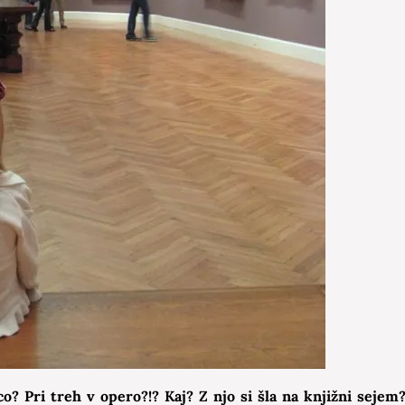
co? Pri treh v opero?!? Kaj? Z njo si šla na knjižni sejem