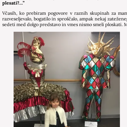
plesati?…”
Včasih, ko prebiram pogovore v raznih skupinah za mamic
razveseljevalo, bogatilo in sproščalo, ampak nekaj zateženeg
sedeti med dolgo predstavo in vmes nismo smeli ploskati. M