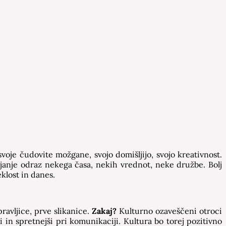
oje čudovite možgane, svojo domišljijo, svojo kreativnost.
janje odraz nekega časa, nekih vrednot, neke družbe. Bolj
eklost in danes.
ravljice, prve slikanice.
Zakaj?
Kulturno ozaveščeni otroci
ni in spretnejši pri komunikaciji. Kultura bo torej pozitivno