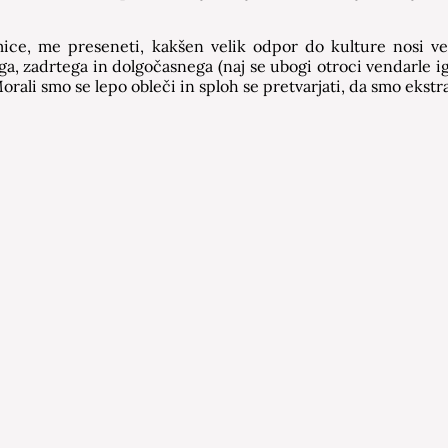
e, me preseneti, kakšen velik odpor do kulture nosi veči
a, zadrtega in dolgočasnega (naj se ubogi otroci vendarle igr
orali smo se lepo obleči in sploh se pretvarjati, da smo eks