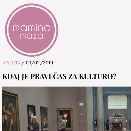
VZGOJA
/
03/02/2019
Mamina Maza
Blog & Portal za starše in bodoče starše
KDAJ JE PRAVI ČAS ZA KULTURO?