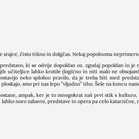
ane srajce, čisto tišino in dolgčas. Nekaj popolnoma neprimer
 (predstavo, ki se odvije dopoldan oz. zgodaj popoldan in 
jih učiteljice lahko krotile (logično in niti malo ne obsojam
zpostavijo neko splošno pravilo, da je treba biti med pre
n ploskajo, smo pri nas lepo ”vljudno” tiho. Šele na koncu na
eostane, ampak, ker je to mnogokrat naš prvi stik s kulturo
lahko noro zabavni, predstave in opera pa celo katarzične, n