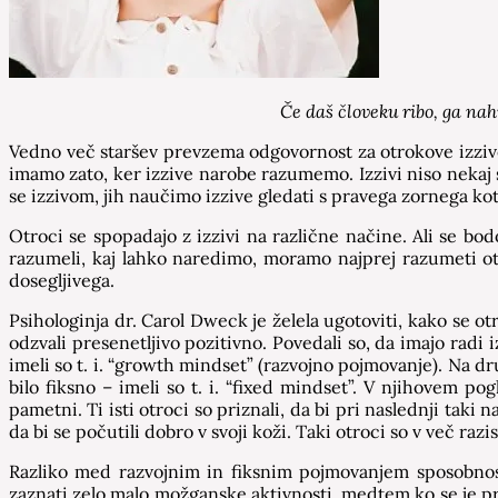
Če daš človeku ribo, ga nahr
Vedno več staršev prevzema odgovornost za otrokove izzive.
imamo zato, ker izzive narobe razumemo. Izzivi niso nekaj s
se izzivom, jih naučimo izzive gledati s pravega zornega ko
Otroci se spopadajo z izzivi na različne načine. Ali se bod
razumeli, kaj lahko naredimo, moramo najprej razumeti ot
dosegljivega.
Psihologinja dr. Carol Dweck je želela ugotoviti, kako se ot
odzvali presenetljivo pozitivno. Povedali so, da imajo radi 
imeli so t. i. “growth mindset” (razvojno pojmovanje). Na dr
bilo fiksno – imeli so t. i. “fixed mindset”. V njihovem pog
pametni. Ti isti otroci so priznali, da bi pri naslednji taki 
da bi se počutili dobro v svoji koži. Taki otroci so v več ra
Razliko med razvojnim in fiksnim pojmovanjem sposobnosti
zaznati zelo malo možganske aktivnosti, medtem ko se je pri