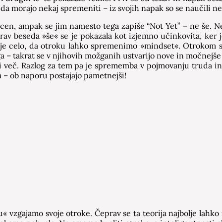
 da morajo nekaj spremeniti – iz svojih napak so se naučili n
h ocen, ampak se jim namesto tega zapiše “Not Yet” – ne še. 
 Prav beseda »še« se je pokazala kot izjemno učinkovita, ker 
o je celo, da otroku lahko spremenimo »mindset«. Otrokom so
jega – takrat se v njihovih možganih ustvarijo nove in močnejš
ali več. Razlog za tem pa je sprememba v pojmovanju truda in
a – ob naporu postajajo pametnejši!
 vzgajamo svoje otroke. Čeprav se ta teorija najbolje lahko i