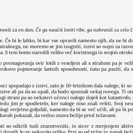
aniš za en dan. Če ga naučiš loviti ribe, ga nahraniš za celo ži
 Če bi le lahko, bi kar vse opravili namesto njih, da ne bi d
trašnega, ne moremo se jim izogniti, izzivi so nujni za razvo
ta. S tem bomo naredili veliko več koristnega in svojim otrok
o premagovanja ovir lotili z veseljem ali s strahom pa je ve
rokovo pojmovanje lastnih sposobnosti, nato pa paziti, da 
roci spopadajo z izzivi, zato je 10-letnikom dala naloge, ki 
izzive ali pa da so upali, da bodo spoznali nekaj novega. Ti ot
ugi strani pa so nekateri učenci naloge dojeli kot katastrofo
ledu jim je spodletelo, ker naloge niso znali rešiti. Svoj ne
nalogi verjetno goljufali, namesto da bi se več učili, ali pa bi 
ziskavah pokazali, da vedno znova bežijo pred težavami.
 so odkrili tudi znanstveniki, in sicer z merjenjem aktiv
 drugih le-te pokazalo veliko. Prvi so od težav in napak bežal