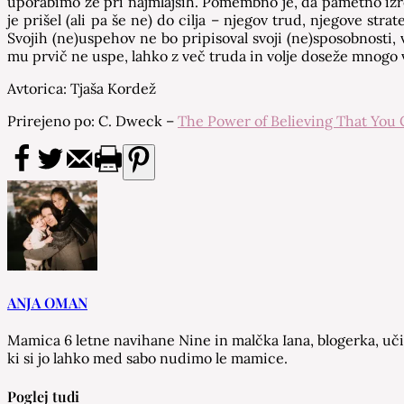
uporabimo že pri najmlajših. Pomembno je, da pametno izrek
je prišel (ali pa še ne) do cilja – njegov trud, njegove st
Svojih (ne)uspehov ne bo pripisoval svoji (ne)sposobnosti
mu prvič ne uspe, lahko z več truda in volje doseže mnogo 
Avtorica: Tjaša Kordež
Prirejeno po: C. Dweck –
The Power of Believing That You
ANJA OMAN
Mamica 6 letne navihane Nine in malčka Iana, blogerka, učit
ki si jo lahko med sabo nudimo le mamice.
Poglej tudi