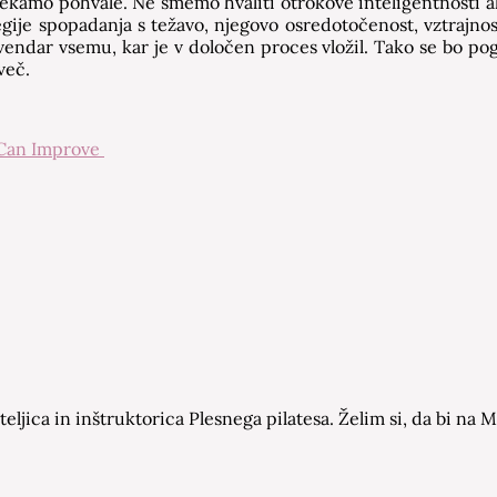
amo pohvale. Ne smemo hvaliti otrokove inteligentnosti ali n
rategije spopadanja s težavo, njegovo osredotočenost, vztrajno
, vendar vsemu, kar je v določen proces vložil. Tako se bo p
več.
 Can Improve
eljica in inštruktorica Plesnega pilatesa. Želim si, da bi n