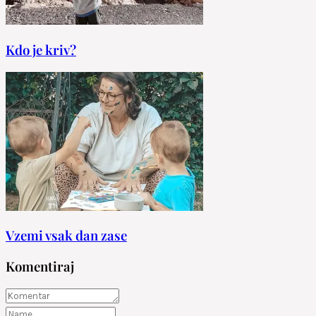
Kdo je kriv?
Vzemi vsak dan zase
Komentiraj