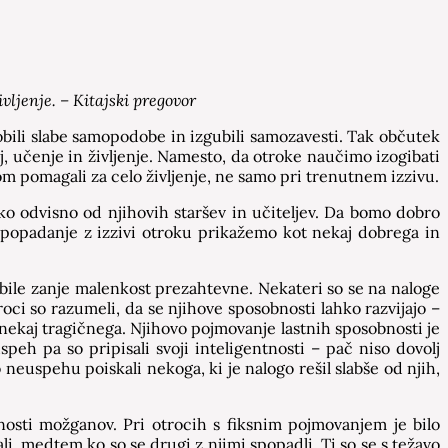
vljenje. – Kitajski pregovor
obili slabe samopodobe in izgubili samozavesti. Tak občutek
j, učenje in življenje. Namesto, da otroke naučimo izogibati
om pomagali za celo življenje, ne samo pri trenutnem izzivu.
liko odvisno od njihovih staršev in učiteljev. Da bomo dobro
spopadanje z izzivi otroku prikažemo kot nekaj dobrega in
so bile zanje malenkost prezahtevne. Nekateri so se na naloge
roci so razumeli, da se njihove sposobnosti lahko razvijajo –
, nekaj tragičnega. Njihovo pojmovanje lastnih sposobnosti je
uspeh pa so pripisali svoji inteligentnosti – pač niso dovolj
po neuspehu poiskali nekoga, ki je nalogo rešil slabše od njih,
nosti možganov. Pri otrocih s fiksnim pojmovanjem je bilo
i, medtem ko so se drugi z njimi spopadli. Ti so se s težavo