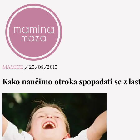
MAMICE
/
25/08/2015
Mamina Maza
Blog & Portal za starše in bodoče starše
Kako naučimo otroka spopadati se z last