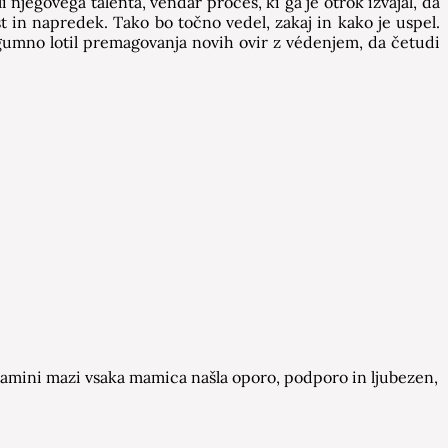
jegovega talenta, vendar proces, ki ga je otrok izvajal, da
st in napredek. Tako bo točno vedel, zakaj in kako je uspel.
ogumno lotil premagovanja novih ovir z védenjem, da četudi
a Mamini mazi vsaka mamica našla oporo, podporo in ljubezen,