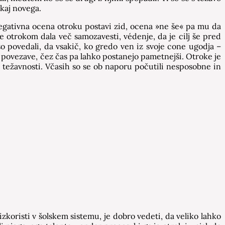
ekaj novega.
Negativna ocena otroku postavi zid, ocena »ne še« pa mu da
je otrokom dala več samozavesti, védenje, da je cilj še pred
 povedali, da vsakič, ko gredo ven iz svoje cone ugodja –
e povezave, čez čas pa lahko postanejo pametnejši. Otroke je
 težavnosti. Včasih so se ob naporu počutili nesposobne in
zkoristi v šolskem sistemu, je dobro vedeti, da veliko lahko