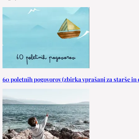
60 poletnih pogovorov (zbirka vprašanj za starše in 