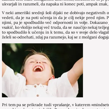
ukvarjali in razumeli, da napaka ni konec poti, ampak znak,
V neki ameriški srednji šoli dijaki ne dobivajo negativni
vedeti, da je na poti učenja in da je cilj nekje pred njim.
njimi, pa je spodbudilo več odpornosti in volje. Dokazan
vsakič, ko vložijo nekaj več truda, da se naučijo nekaj tež
to spodbudilo k učenju in k temu, da so v svoje delo vlag
želeli so odnehati, zdaj pa razumejo, kaj se z možgani dogaj
Pri tem pa se prikrade tudi vprašanje, v katerem »mindsetu«