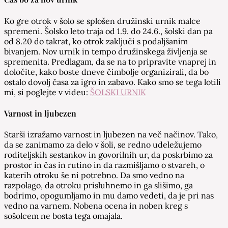
Ko gre otrok v šolo se splošen družinski urnik malce
spremeni. Šolsko leto traja od 1.9. do 24.6., šolski dan pa
od 8.20 do takrat, ko otrok zaključi s podaljšanim
bivanjem. Nov urnik in tempo družinskega življenja se
spremenita. Predlagam, da se na to pripravite vnaprej in
določite, kako boste dneve čimbolje organizirali, da bo
ostalo dovolj časa za igro in zabavo. Kako smo se tega lotili
mi, si poglejte v videu:
ŠOLSKI URNIK
Varnost in ljubezen
Starši izražamo varnost in ljubezen na več načinov. Tako,
da se zanimamo za delo v šoli, se redno udeležujemo
roditeljskih sestankov in govorilnih ur, da poskrbimo za
prostor in čas in rutino in da razmišljamo o stvareh, o
katerih otroku še ni potrebno. Da smo vedno na
razpolago, da otroku prisluhnemo in ga slišimo, ga
bodrimo, opogumljamo in mu damo vedeti, da je pri nas
vedno na varnem. Nobena ocena in noben kreg s
sošolcem ne bosta tega omajala.