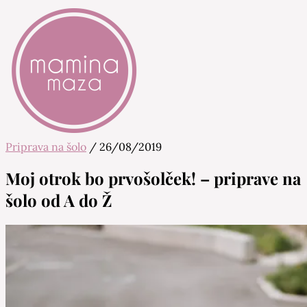
Priprava na šolo
/
26/08/2019
Mamina Maza
Blog & Portal za starše in bodoče starše
Moj otrok bo prvošolček! – priprave na
šolo od A do Ž