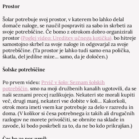
Prostor
Šolar potrebuje svoj prostor, v katerem bo lahko delal
domače naloge, se naučil pospraviti za sabo in skrbeti za
svoje potrebščine. Če bomo z otrokom dobro organizirali
prostor
(Poglej video: Ureditev učnega kotička),
bo hitreje
samostojno skrbel za svoje naloge in odgovarjal za svoje
potrebščine. (Ta prostor je lahko tudi samo ena polička,
škatla, del jedilne mize… samo, da je določen.)
Šolske potrebščine
Po prvem videu:
Prvič v šolo: Seznam šolskih
potrebščin,
smo na moji družbenih kanalih ugotovili, da se
naši seznami precej razlikujejo. Nekateri ste morali kupiti
več, drugi manj, nekateri vse dobite v šoli… Kakorkoli,
otrok mora imeti vsem kar potrebuje za delo v razredu in
doma. (V kolikor si česa potrebnega iz takih ali drugačnih
razlogov ne morete privoščiti, se obrnite na sklade in
zavode, ki bodo poskrbeli za to, da ne bo kdo prikrajšan.)
Čas bo za nov urnik