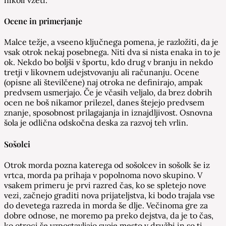
Ocene in primerjanje
Malce težje, a vseeno ključnega pomena, je razložiti, da je
vsak otrok nekaj posebnega. Niti dva si nista enaka in to je
ok. Nekdo bo boljši v športu, kdo drug v branju in nekdo
tretji v likovnem udejstvovanju ali računanju. Ocene
(opisne ali številčene) naj otroka ne definirajo, ampak
predvsem usmerjajo. Če je včasih veljalo, da brez dobrih
ocen ne boš nikamor prilezel, danes štejejo predvsem
znanje, sposobnost prilagajanja in iznajdljivost. Osnovna
šola je odlična odskočna deska za razvoj teh vrlin.
Sošolci
Otrok morda pozna katerega od sošolcev in sošolk še iz
vrtca, morda pa prihaja v popolnoma novo skupino. V
vsakem primeru je prvi razred čas, ko se spletejo nove
vezi, začnejo graditi nova prijateljstva, ki bodo trajala vse
do devetega razreda in morda še dlje. Večinoma gre za
dobre odnose, ne moremo pa preko dejstva, da je to čas,
ko otroci še vzpostavljajo svoje mesto v družbi in so ti