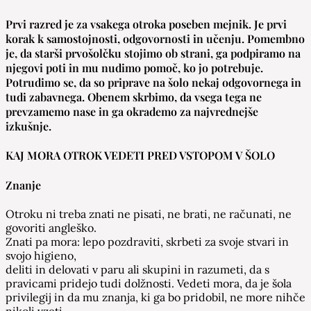
Prvi razred je za vsakega otroka poseben mejnik. Je prvi
korak k samostojnosti, odgovornosti in učenju. Pomembno
je, da starši prvošolčku stojimo ob strani, ga podpiramo na
njegovi poti in mu nudimo pomoč, ko jo potrebuje.
Potrudimo se, da so priprave na šolo nekaj odgovornega in
tudi zabavnega. Obenem skrbimo, da vsega tega ne
prevzamemo nase in ga okrademo za najvrednejše
izkušnje.
KAJ MORA OTROK VEDETI PRED VSTOPOM V ŠOLO
Znanje
Otroku ni treba znati ne pisati, ne brati, ne računati, ne
govoriti angleško.
Znati pa mora: lepo pozdraviti, skrbeti za svoje stvari in
svojo higieno,
deliti in delovati v paru ali skupini in razumeti, da s
pravicami pridejo tudi dolžnosti. Vedeti mora, da je šola
privilegij in da mu znanja, ki ga bo pridobil, ne more nihče
nikoli vzeti.