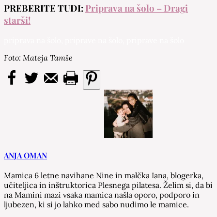
PREBERITE TUDI:
Priprava na šolo – Dragi
starši!
priprava na šolo, priprave na šolo, priprave na šolo
Foto: Mateja Tamše
ANJA OMAN
Mamica 6 letne navihane Nine in malčka Iana, blogerka,
učiteljica in inštruktorica Plesnega pilatesa. Želim si, da bi
na Mamini mazi vsaka mamica našla oporo, podporo in
ljubezen, ki si jo lahko med sabo nudimo le mamice.