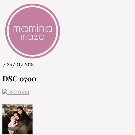
/
25/01/2015
Mamina Maza
Blog & Portal za starše in bodoče starše
DSC 0700