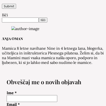
Išči
Išči
Anja Oman
Mamica 8 letne navihane Nine in 4 letnega Iana, blogerka,
učiteljica in inštruktorica Plesnega pilatesa. Želim si, da bi
na Mamini mazi vsaka mamica našla oporo, podporo in
ljubezen, ki si jo lahko med sabo nudimo le mamice.
Obveščaj me o novih objavah
Ime
*
Email
*