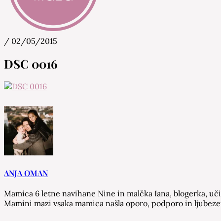
/
02/05/2015
Mamina Maza
Blog & Portal za starše in bodoče starše
DSC 0016
ANJA OMAN
Mamica 6 letne navihane Nine in malčka Iana, blogerka, učite
Mamini mazi vsaka mamica našla oporo, podporo in ljubezen