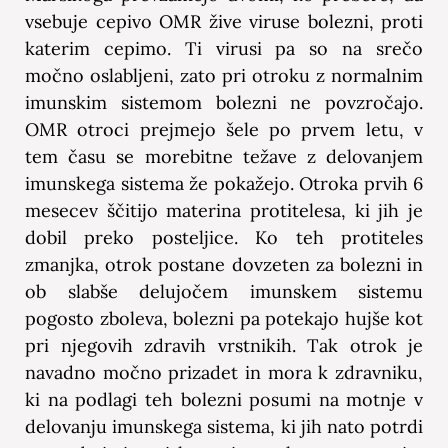
vsebuje cepivo OMR žive viruse bolezni, proti
katerim cepimo. Ti virusi pa so na srečo
močno oslabljeni, zato pri otroku z normalnim
imunskim sistemom bolezni ne povzročajo.
OMR otroci prejmejo šele po prvem letu, v
tem času se morebitne težave z delovanjem
imunskega sistema že pokažejo. Otroka prvih 6
mesecev ščitijo materina protitelesa, ki jih je
dobil preko posteljice. Ko teh protiteles
zmanjka, otrok postane dovzeten za bolezni in
ob slabše delujočem imunskem sistemu
pogosto zboleva, bolezni pa potekajo hujše kot
pri njegovih zdravih vrstnikih. Tak otrok je
navadno močno prizadet in mora k zdravniku,
ki na podlagi teh bolezni posumi na motnje v
delovanju imunskega sistema, ki jih nato potrdi