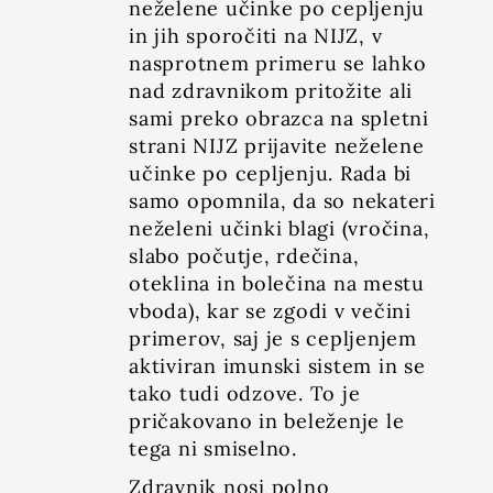
neželene učinke po cepljenju
in jih sporočiti na NIJZ, v
nasprotnem primeru se lahko
nad zdravnikom pritožite ali
sami preko obrazca na spletni
strani NIJZ prijavite neželene
učinke po cepljenju. Rada bi
samo opomnila, da so nekateri
neželeni učinki blagi (vročina,
slabo počutje, rdečina,
oteklina in bolečina na mestu
vboda), kar se zgodi v večini
primerov, saj je s cepljenjem
aktiviran imunski sistem in se
tako tudi odzove. To je
pričakovano in beleženje le
tega ni smiselno.
Zdravnik nosi polno