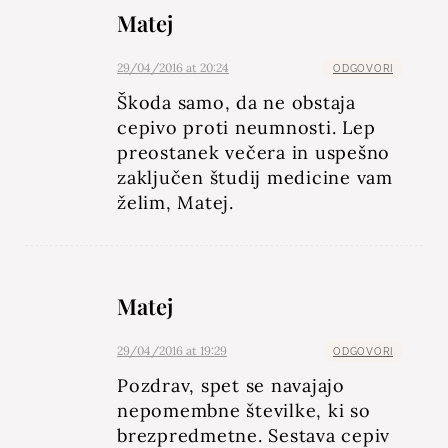
Matej
29/04/2016 at 20:24
ODGOVORI
Škoda samo, da ne obstaja
cepivo proti neumnosti. Lep
preostanek večera in uspešno
zaključen študij medicine vam
želim, Matej.
Matej
29/04/2016 at 19:29
ODGOVORI
Pozdrav, spet se navajajo
nepomembne številke, ki so
brezpredmetne. Sestava cepiv