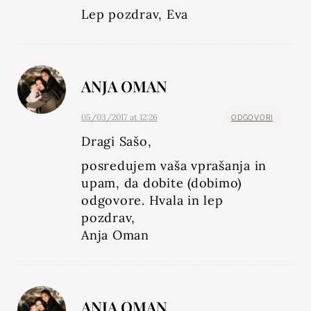
Lep pozdrav, Eva
ANJA OMAN
05/03/2017 at 12:26
ODGOVORI
Dragi Sašo,
posredujem vaša vprašanja in
upam, da dobite (dobimo)
odgovore. Hvala in lep
pozdrav,
Anja Oman
ANJA OMAN