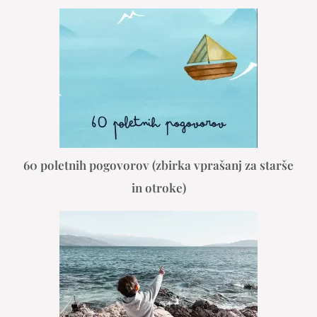
60 poletnih pogovorov (zbirka vprašanj za starše
in otroke)