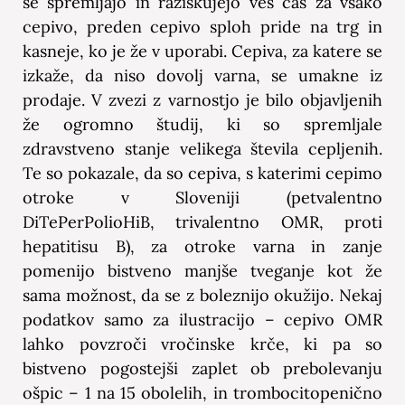
se spremljajo in raziskujejo ves čas za vsako
cepivo, preden cepivo sploh pride na trg in
kasneje, ko je že v uporabi. Cepiva, za katere se
izkaže, da niso dovolj varna, se umakne iz
prodaje. V zvezi z varnostjo je bilo objavljenih
že ogromno študij, ki so spremljale
zdravstveno stanje velikega števila cepljenih.
Te so pokazale, da so cepiva, s katerimi cepimo
otroke v Sloveniji (petvalentno
DiTePerPolioHiB, trivalentno OMR, proti
hepatitisu B), za otroke varna in zanje
pomenijo bistveno manjše tveganje kot že
sama možnost, da se z boleznijo okužijo. Nekaj
podatkov samo za ilustracijo – cepivo OMR
lahko povzroči vročinske krče, ki pa so
bistveno pogostejši zaplet ob prebolevanju
ošpic – 1 na 15 obolelih, in trombocitopenično