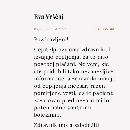
Eva Vrščaj
05/03/2017 at 21:57
ODGOVORI
Pozdravljeni!
Cepitelji oziroma zdravniki, ki
izvajajo cepljenja, za to niso
posebej plačani. Ne vem, kje
ste pridobili tako nezanesljive
informacije, a zdravniki nimajo
od cepljenja ničesar, razen
pomirjene vesti, da je pacient
zavarovan pred nevarnimi in
potencialno smrtnimi
boleznimi.
Zdravnik mora zabeležiti