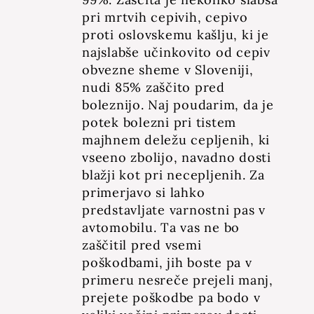
pri mrtvih cepivih, cepivo
proti oslovskemu kašlju, ki je
najslabše učinkovito od cepiv
obvezne sheme v Sloveniji,
nudi 85% zaščito pred
boleznijo. Naj poudarim, da je
potek bolezni pri tistem
majhnem deležu cepljenih, ki
vseeno zbolijo, navadno dosti
blažji kot pri necepljenih. Za
primerjavo si lahko
predstavljate varnostni pas v
avtomobilu. Ta vas ne bo
zaščitil pred vsemi
poškodbami, jih boste pa v
primeru nesreče prejeli manj,
prejete poškodbe pa bodo v