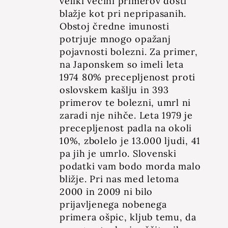
veliki večini primerov dosti
blažje kot pri nepripasanih.
Obstoj čredne imunosti
potrjuje mnogo opažanj
pojavnosti bolezni. Za primer,
na Japonskem so imeli leta
1974 80% precepljenost proti
oslovskem kašlju in 393
primerov te bolezni, umrl ni
zaradi nje nihče. Leta 1979 je
precepljenost padla na okoli
10%, zbolelo je 13.000 ljudi, 41
pa jih je umrlo. Slovenski
podatki vam bodo morda malo
bližje. Pri nas med letoma
2000 in 2009 ni bilo
prijavljenega nobenega
primera ošpic, kljub temu, da