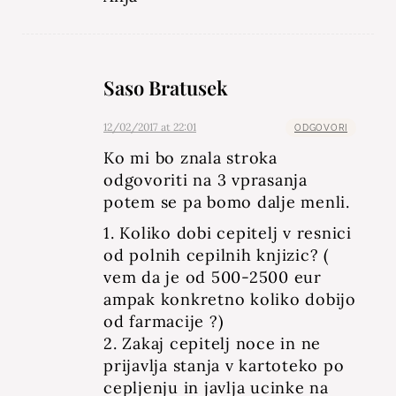
Saso Bratusek
12/02/2017 at 22:01
ODGOVORI
Ko mi bo znala stroka
odgovoriti na 3 vprasanja
potem se pa bomo dalje menli.
1. Koliko dobi cepitelj v resnici
od polnih cepilnih knjizic? (
vem da je od 500-2500 eur
ampak konkretno koliko dobijo
od farmacije ?)
2. Zakaj cepitelj noce in ne
prijavlja stanja v kartoteko po
cepljenju in javlja ucinke na