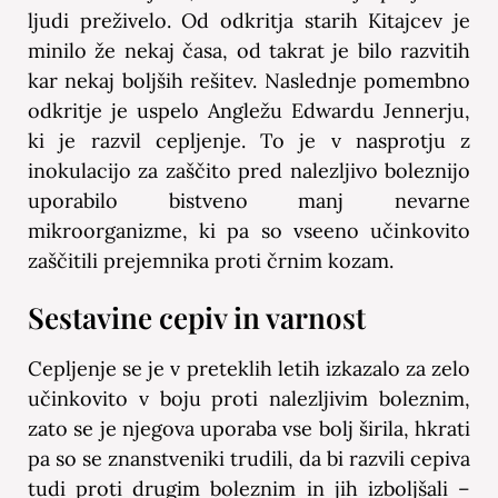
ljudi preživelo. Od odkritja starih Kitajcev je
minilo že nekaj časa, od takrat je bilo razvitih
kar nekaj boljših rešitev. Naslednje pomembno
odkritje je uspelo Angležu Edwardu Jennerju,
ki je razvil cepljenje. To je v nasprotju z
inokulacijo za zaščito pred nalezljivo boleznijo
uporabilo bistveno manj nevarne
mikroorganizme, ki pa so vseeno učinkovito
zaščitili prejemnika proti črnim kozam.
Sestavine cepiv in varnost
Cepljenje se je v preteklih letih izkazalo za zelo
učinkovito v boju proti nalezljivim boleznim,
zato se je njegova uporaba vse bolj širila, hkrati
pa so se znanstveniki trudili, da bi razvili cepiva
tudi proti drugim boleznim in jih izboljšali –