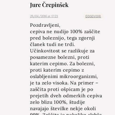
Jure Črepinšek
29/04/2016 at 17:23
ODGOVORI
Pozdravljeni,
cepiva ne nudijo 100% zaščite
pred boleznijo, tega zgornji
članek tudi ne trdi.
Učinkovitost se razlikuje za
posamezne bolezni, proti
katerim cepimo. Za bolezni,
proti katerim cepimo z
oslabljenimi mikroorganizmi,
je ta zelo visoka. Na primer –
zaščita proti ošpicam je po
prejetih dveh odmerkih cepiva
zelo blizu 100%, študije
navajajo številke nekje okoli
99%. Zaščita je nekoliko slabša