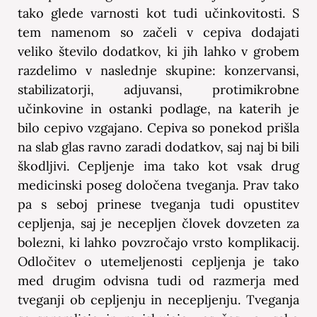
tako glede varnosti kot tudi učinkovitosti. S
tem namenom so začeli v cepiva dodajati
veliko število dodatkov, ki jih lahko v grobem
razdelimo v naslednje skupine: konzervansi,
stabilizatorji, adjuvansi, protimikrobne
učinkovine in ostanki podlage, na katerih je
bilo cepivo vzgajano. Cepiva so ponekod prišla
na slab glas ravno zaradi dodatkov, saj naj bi bili
škodljivi. Cepljenje ima tako kot vsak drug
medicinski poseg določena tveganja. Prav tako
pa s seboj prinese tveganja tudi opustitev
cepljenja, saj je necepljen človek dovzeten za
bolezni, ki lahko povzročajo vrsto komplikacij.
Odločitev o utemeljenosti cepljenja je tako
med drugim odvisna tudi od razmerja med
tveganji ob cepljenju in necepljenju. Tveganja