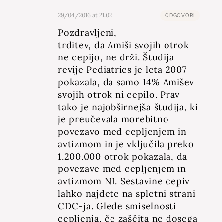
29/04/2016 at 21:02
ODGOVORI
Pozdravljeni,
trditev, da Amiši svojih otrok
ne cepijo, ne drži. Študija
revije Pediatrics je leta 2007
pokazala, da samo 14% Amišev
svojih otrok ni cepilo. Prav
tako je najobširnejša študija, ki
je preučevala morebitno
povezavo med cepljenjem in
avtizmom in je vključila preko
1.200.000 otrok pokazala, da
povezave med cepljenjem in
avtizmom NI. Sestavine cepiv
lahko najdete na spletni strani
CDC-ja. Glede smiselnosti
cepljenja, če zaščita ne dosega