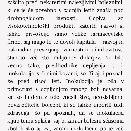
zaščita pred nekaterimi nalezljivimi boleznimi,
ki se je še posebno v zadnjih letih znašla pod
drobnogledom javnosti. Cepiva so
visokotehnološki produkt, katerih razvoj si
lahko privoščijo samo velike farmacevtske
firme, saj imajo le te dovolj kapitala – razvoj in
naknadno preverjanje varnosti in učinkovitosti
stanejo več sto milijonov dolarjev. Ni bilo
vedno tako; predhodnike cepljenja, t. i.
inokulacijo s črnimi kozami, so Kitajci poznali
že pred tisoč leti. Inokulacija je bila v
primerjavi s cepljenjem mnogo bolj nevarna,
saj so ljudem v telo vnesli žive, neoslabljene
povzročitelje bolezni, ki so lahko umorili tudi
zdravega. So pa spoznali, da se inokulacija
kljub temu splača, saj bi zaradi bolezni sčasoma
zboleli skoraj vsi, zaradi inokulacije pa je več