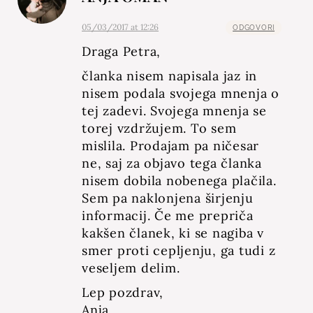
05/03/2017 at 12:26
ODGOVORI
Draga Petra,
članka nisem napisala jaz in
nisem podala svojega mnenja o
tej zadevi. Svojega mnenja se
torej vzdržujem. To sem
mislila. Prodajam pa ničesar
ne, saj za objavo tega članka
nisem dobila nobenega plačila.
Sem pa naklonjena širjenju
informacij. Če me prepriča
kakšen članek, ki se nagiba v
smer proti cepljenju, ga tudi z
veseljem delim.
Lep pozdrav,
Anja