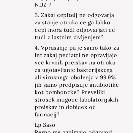
NIJZ ?
3. Zakaj cepitelj ne odgovarja
za stanje otroka ce ga lahko
cepi mora tudi odgovarjati ce
tudi z lastnim zivljenjem?
4. Vprasanje pa je samo tako za
inf zakaj pediatri ne opravljajo
vec krvnih preiskav na otroku
za ugotavljanje bakterijskega
ali virusnega obolenja v 99.9%
jih samo predpisuje antibiotike
kot bomboncke? Preveliki
strosek mogoce labolatorijskih
preiskav in dobicek od
farmacij?
Lp Saso
Resno me zanimajo odgovori.