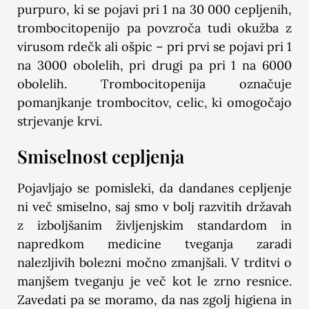
purpuro, ki se pojavi pri 1 na 30 000 cepljenih,
trombocitopenijo pa povzroča tudi okužba z
virusom rdečk ali ošpic – pri prvi se pojavi pri 1
na 3000 obolelih, pri drugi pa pri 1 na 6000
obolelih. Trombocitopenija označuje
pomanjkanje trombocitov, celic, ki omogočajo
strjevanje krvi.
Smiselnost cepljenja
Pojavljajo se pomisleki, da dandanes cepljenje
ni več smiselno, saj smo v bolj razvitih državah
z izboljšanim življenjskim standardom in
napredkom medicine tveganja zaradi
nalezljivih bolezni močno zmanjšali. V trditvi o
manjšem tveganju je več kot le zrno resnice.
Zavedati pa se moramo, da nas zgolj higiena in