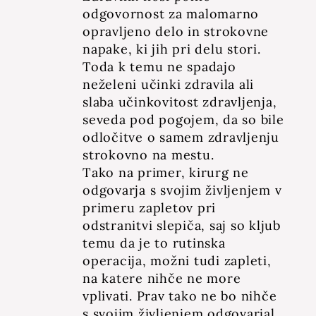
odgovornost za malomarno
opravljeno delo in strokovne
napake, ki jih pri delu stori.
Toda k temu ne spadajo
neželeni učinki zdravila ali
slaba učinkovitost zdravljenja,
seveda pod pogojem, da so bile
odločitve o samem zdravljenju
strokovno na mestu.
Tako na primer, kirurg ne
odgovarja s svojim življenjem v
primeru zapletov pri
odstranitvi slepiča, saj so kljub
temu da je to rutinska
operacija, možni tudi zapleti,
na katere nihče ne more
vplivati. Prav tako ne bo nihče
s svojim življenjem odgovarjal