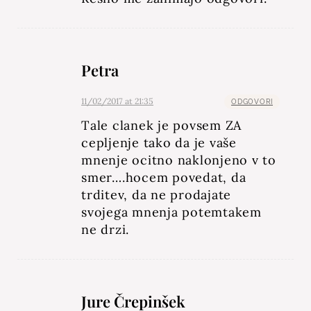
Petra
11/02/2017 at 21:35
ODGOVORI
Tale clanek je povsem ZA
cepljenje tako da je vaše
mnenje ocitno naklonjeno v to
smer….hocem povedat, da
trditev, da ne prodajate
svojega mnenja potemtakem
ne drzi.
Jure Črepinšek