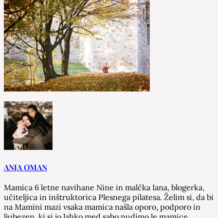
ANJA OMAN
Mamica 6 letne navihane Nine in malčka Iana, blogerka,
učiteljica in inštruktorica Plesnega pilatesa. Želim si, da bi
na Mamini mazi vsaka mamica našla oporo, podporo in
ljubezen, ki si jo lahko med sabo nudimo le mamice.