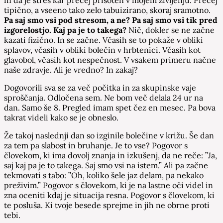
tipično, a vseeno tako zelo tabuizirano, skoraj sramotno.
Pa saj smo vsi pod stresom, a ne? Pa saj smo vsi tik pred
izgorelostjo. Kaj pa je to takega?
Nič, dokler se ne začne
kazati fizično. In se začne. Včasih se to pokaže v obliki
splavov, včasih v obliki bolečin v hrbtenici. Včasih kot
glavobol, včasih kot nespečnost. V vsakem primeru načne
naše zdravje. Ali je vredno? In zakaj?
Dogovorili sva se za več počitka in za skupinske vaje
sproščanja. Odločena sem. Ne bom več delala 24 ur na
dan. Samo še 8. Pregled imam spet čez en mesec. Pa bova
takrat videli kako se je obneslo.
Že takoj naslednji dan so izginile bolečine v križu. Še dan
za tem pa slabost in bruhanje. Je to vse? Pogovor s
človekom, ki ima dovolj znanja in izkušenj, da ne reče: ”Ja,
saj kaj pa je to takega. Saj smo vsi na istem.” Ali pa začne
tekmovati s tabo: ”Oh, koliko šele jaz delam, pa nekako
preživim.” Pogovor s človekom, ki je na lastne oči videl in
zna oceniti kdaj je situacija resna. Pogovor s človekom, ki
te posluša. Ki tvoje besede sprejme in jih ne obrne proti
tebi.