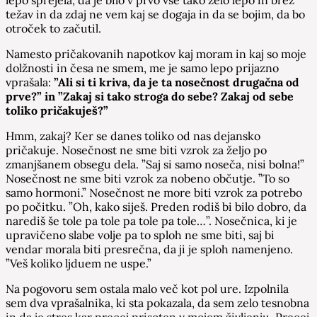
težav in da zdaj ne vem kaj se dogaja in da se bojim, da bo
otroček to začutil.
Namesto pričakovanih napotkov kaj moram in kaj so moje
dolžnosti in česa ne smem, me je samo lepo prijazno
vprašala:
”Ali si ti kriva, da je ta nosečnost drugačna od
prve?” in ”Zakaj si tako stroga do sebe? Zakaj od sebe
toliko pričakuješ?”
Hmm, zakaj? Ker se danes toliko od nas dejansko
pričakuje. Nosečnost ne sme biti vzrok za željo po
zmanjšanem obsegu dela. ”Saj si samo noseča, nisi bolna!”
Nosečnost ne sme biti vzrok za nobeno občutje. ”To so
samo hormoni.” Nosečnost ne more biti vzrok za potrebo
po počitku. ”Oh, kako siješ. Preden rodiš bi bilo dobro, da
narediš še tole pa tole pa tole pa tole…”. Nosečnica, ki je
upravičeno slabe volje pa to sploh ne sme biti, saj bi
vendar morala biti presrečna, da ji je sploh namenjeno.
”Veš koliko ljduem ne uspe.”
Na pogovoru sem ostala malo več kot pol ure. Izpolnila
sem dva vprašalnika, ki sta pokazala, da sem zelo tesnobna
in da je stres kar precej prisoten v mojem življenju. Precej