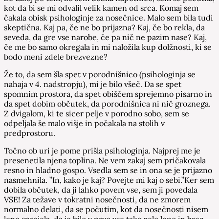
kot da bi se mi odvalil velik kamen od srca. Komaj sem
čakala obisk psihologinje za nosečnice. Malo sem bila tudi
skeptična. Kaj pa, če ne bo prijazna? Kaj, če bo rekla, da
seveda, da gre vse narobe, če pa nič ne pazim nase? Kaj,
če me bo samo okregala in mi naložila kup dolžnosti, ki se
bodo meni zdele brezvezne?
Že to, da sem šla spet v porodnišnico (psihologinja se
nahaja v 4. nadstropju), mi je bilo všeč. Da se spet
spomnim prostora, da spet obiščem sprejemno pisarno in
da spet dobim občutek, da porodnišnica ni nič groznega.
Z dvigalom, ki te sicer pelje v porodno sobo, sem se
odpeljala še malo višje in počakala na stolih v
predprostoru.
Točno ob uri je pome prišla psihologinja. Najprej me je
presenetila njena toplina. Ne vem zakaj sem pričakovala
resno in hladno gospo. Vsedla sem se in ona se je prijazno
nasmehnila. ”In, kako je kaj? Povejte mi kaj o sebi.”Ker sem
dobila občutek, da ji lahko povem vse, sem ji povedala
VSE! Za težave v tokratni nosečnosti, da ne zmorem
normalno delati, da se počutim, kot da nosečnosti nisem
lepo sprejela, da je bilo v prvo vse tako zelo lepo in brez