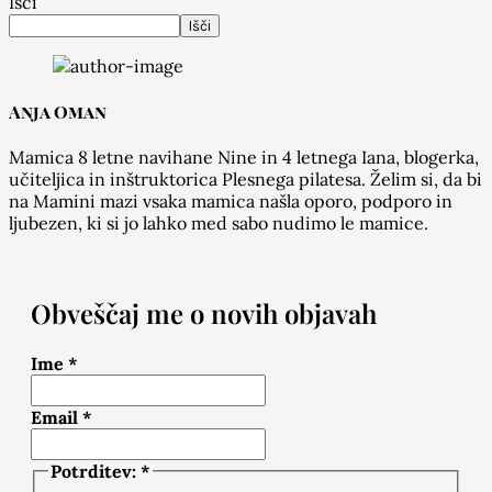
Išči
Išči
Anja Oman
Mamica 8 letne navihane Nine in 4 letnega Iana, blogerka,
učiteljica in inštruktorica Plesnega pilatesa. Želim si, da bi
na Mamini mazi vsaka mamica našla oporo, podporo in
ljubezen, ki si jo lahko med sabo nudimo le mamice.
Obveščaj me o novih objavah
Ime
*
Email
*
Potrditev:
*