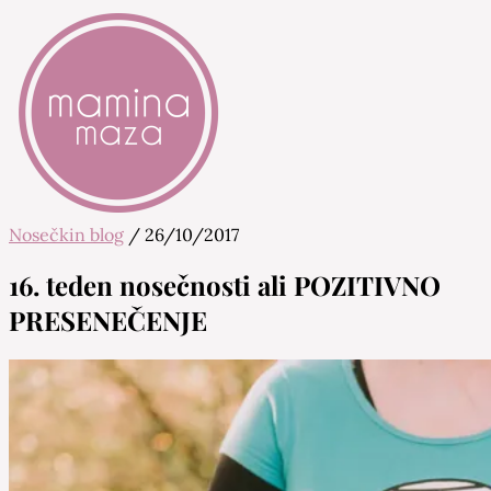
Nosečkin blog
/
26/10/2017
Mamina Maza
Blog & Portal za starše in bodoče starše
16. teden nosečnosti ali POZITIVNO
PRESENEČENJE